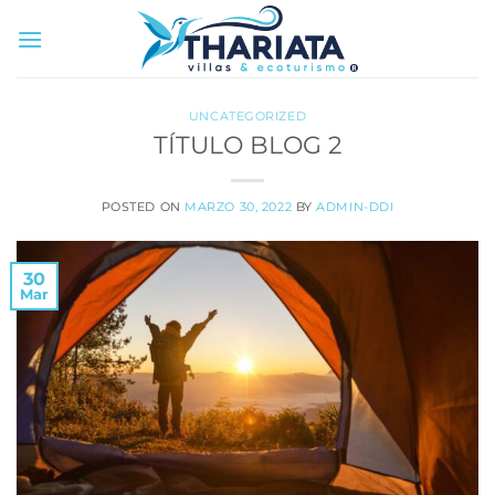
Saltar
al
contenido
UNCATEGORIZED
TÍTULO BLOG 2
POSTED ON
MARZO 30, 2022
BY
ADMIN-DDI
30
Mar