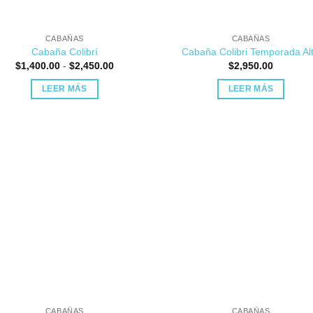
CABAÑAS
CABAÑAS
Cabaña Colibrí
Cabaña Colibri Temporada Al
Rango
$
1,400.00
-
$
2,450.00
$
2,950.00
de
precios:
LEER MÁS
LEER MÁS
desde
$1,400.00
hasta
$2,450.00
CABAÑAS
CABAÑAS