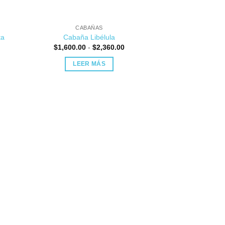
CABAÑAS
ta
Cabaña Libélula
Rango
$
1,600.00
-
$
2,360.00
de
precios:
LEER MÁS
desde
$1,600.00
hasta
$2,360.00